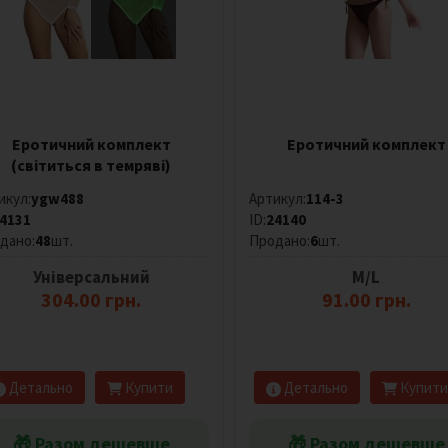
Еротичний комплект
Еротичний комплект
(світиться в темряві)
икул:
ygw488
Артикул:
114-3
4131
ID:
24140
дано:
48
шт.
Продано:
6
шт.
Універсальний
M/L
304.00 грн.
91.00 грн.
Детально
Купити
Детально
Купити
🎁 Разом дешевше
🎁 Разом дешевше