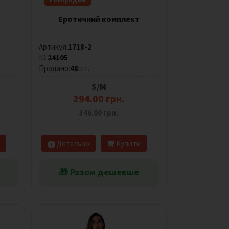
Еротичний комплект
Артикул:
1718-2
ID:
24105
Продано:
48
шт.
S/M
294.00 грн.
346.00 грн.
Детально
Купити
🎁 Разом дешевше