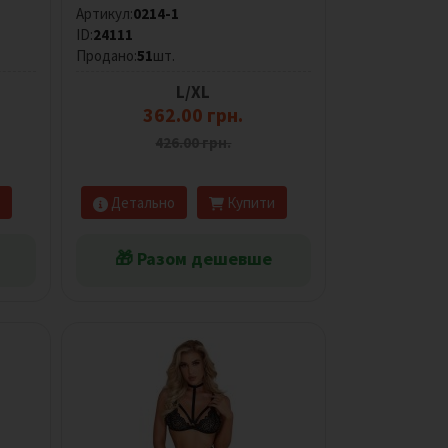
Артикул:
0214-1
ID:
24111
Продано:
51
шт.
L/XL
362.00 грн.
426.00 грн.
Детально
Купити
🎁 Разом дешевше