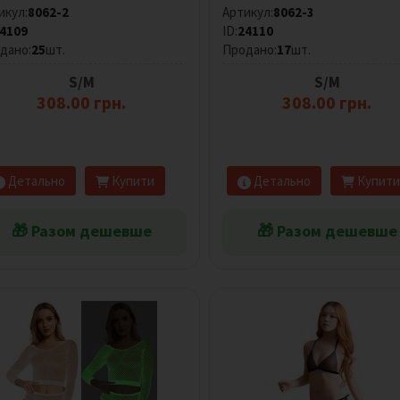
икул:
8062-2
Артикул:
8062-3
4109
ID:
24110
дано:
25
шт.
Продано:
17
шт.
S/M
S/M
308.00 грн.
308.00 грн.
Детально
Купити
Детально
Купити
🎁 Разом дешевше
🎁 Разом дешевше