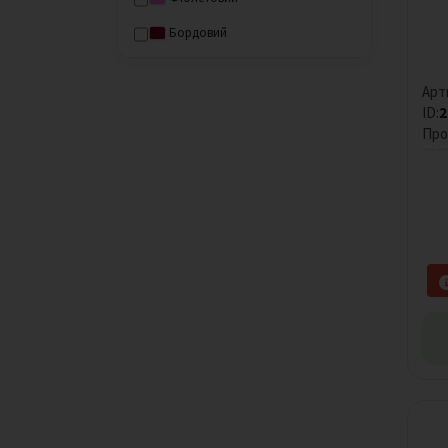
Бордовий
Рожевий
Арт
Малиновий
ID:
2
Про