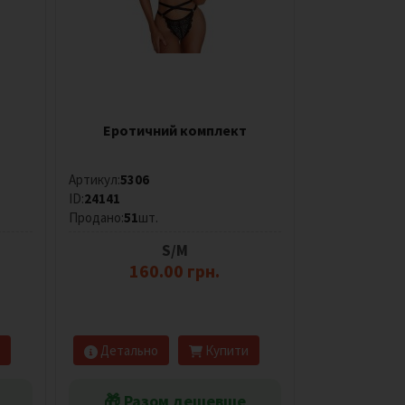
Еротичний комплект
Артикул:
5306
ID:
24141
Продано:
51
шт.
S/M
160.00 грн.
Детально
Купити
🎁 Разом дешевше