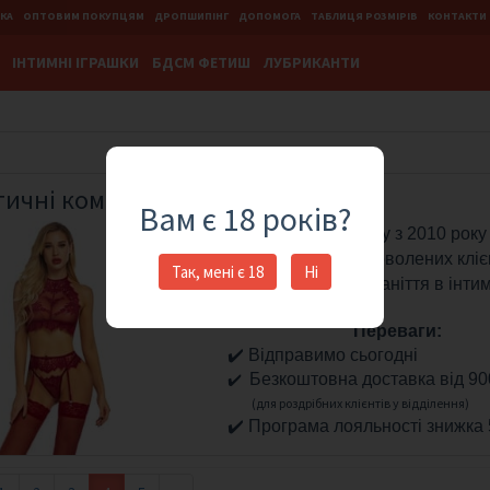
ВКА
ОПТОВИМ ПОКУПЦЯМ
ДРОПШИПІНГ
ДОПОМОГА
ТАБЛИЦЯ РОЗМІРІВ
КОНТАКТИ
IНТИМНІ ІГРАШКИ
БДСМ ФЕТИШ
ЛУБРИКАНТИ
тичні комплекти
Вам є 18 років?
На ринку з 2010 року
182102
задоволених кліє
Так, мені є 18
Ні
❤️ Принесіть різноманіття в інт
Переваги:
✔️ Відправимо сьогодні
✔️
Безкоштовна доставка від 900
(для роздрібних клієнтів у відділення)
✔️ Програма лояльності знижка