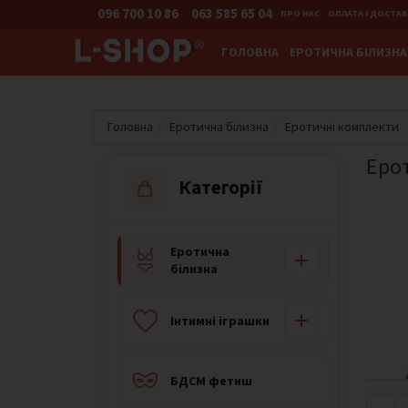
096 700 10 86
063 585 65 04
ПРО НАС
ОПЛАТА І ДОСТА
ГОЛОВНА
ЕРОТИЧНА БІЛИЗНА
Головна
Еротична білизна
Еротичні комплекти
Еро
Категорії
Еротична
білизна
Iнтимні іграшки
БДСМ фетиш