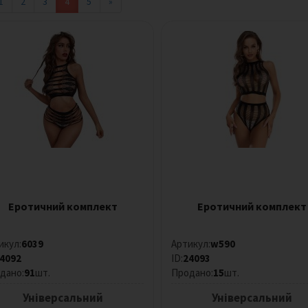
1
2
3
4
5
»
Еротичний комплект
Еротичний комплект
икул:
6039
Артикул:
w590
4092
ID:
24093
дано:
91
шт.
Продано:
15
шт.
Універсальний
Універсальний