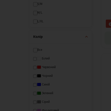
S/M
M/L
L/XL
Колір
Все
Білий
Червоний
Чорний
Синій
Зелений
Сірий
Фіолетовий