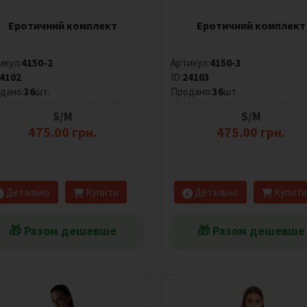
Еротичний комплект
Еротичний комплект
икул:
4150-2
Артикул:
4150-3
4102
ID:
24103
дано:
36
шт.
Продано:
36
шт.
S/M
S/M
475.00 грн.
475.00 грн.
Детально
Купити
Детально
Купити
🎁 Разом дешевше
🎁 Разом дешевше