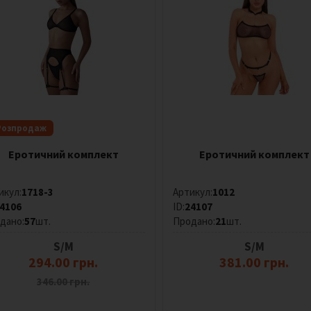
Розпродаж
Еротичний комплект
Еротичний комплект
икул:
1718-3
Артикул:
1012
4106
ID:
24107
дано:
57
шт.
Продано:
21
шт.
S/M
S/M
294.00 грн.
381.00 грн.
346.00 грн.