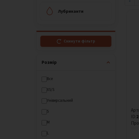
«
Лубриканти
Скинути фільтр
Розмір
Все
XS/S
Універсальний
Арт
S
ID:
2
M
Про
L