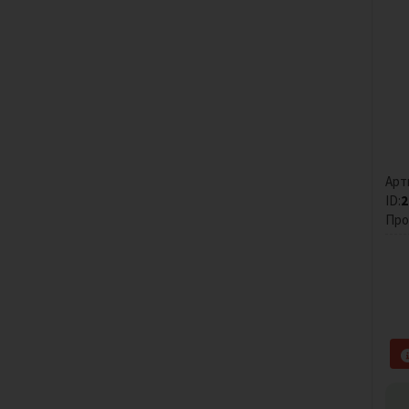
Арт
ID:
2
Про