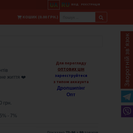
RU
UA
ВХІД
РЕЄСТРАЦІЯ
КОШИК (0.00 ГРН.)
Зворотній зв'язок
Для перегляду
ОПТОВИХ ЦІН
нтів
зареєструйтеся
имне життя
❤️
з типом аккаунта
Дропшипінг
Опт
 грн.
 5% - 7%
Показано
73-96
з
99
товарів