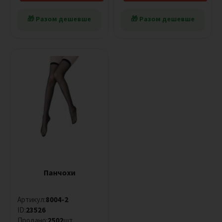
🎁 Разом дешевше
🎁 Разом дешевше
Панчохи
Артикул:
8004-2
ID:
23526
Продано:
2502
шт.