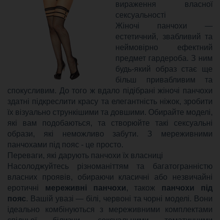
вираження власної
сексуальності
Жіночі панчохи —
естетичний, звабливий та
неймовірно ефектний
предмет гардероба. З ним
будь-який образ стає ще
більш привабливим та
спокусливим. До того ж вдало підібрані жіночі панчохи
здатні підкреслити красу та елегантність ніжок, зробити
їх візуально стрункішими та довшими. Обирайте моделі,
які вам подобаються, та створюйте такі сексуальні
образи, які неможливо забути. З мереживними
панчохами під пояс - це просто.
Переваги, які дарують панчохи їх власниці
Насолоджуйтесь різноманіттям та багатогранністю
власних проявів, обираючи класичні або незвичайні
еротичні
мереживні панчохи
, також
панчохи під
пояс
. Вашій увазі — білі, червоні та чорні моделі. Вони
ідеально комбінуються з мереживними комплектами