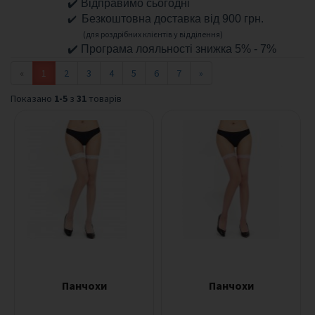
✔️ Відправимо сьогодні
м
✔️
Безкоштовна доставка від 900 грн.
н
(для роздрібних клієнтів у відділення)
і
✔️ Програма лояльності знижка 5% - 7%
і
г
«
1
2
3
4
5
6
7
»
р
а
Показано
1-5
з
31
товарів
ш
к
и
Б
Д
С
М
ф
е
т
и
ш
Панчохи
Панчохи
Л
у