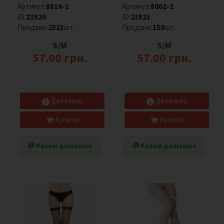
Артикул:
8816-1
Артикул:
8002-2
б
ID:
23520
ID:
23521
р
Продано:
2523
шт.
Продано:
150
шт.
и
к
S/M
S/M
а
57.00 грн.
57.00 грн.
н
т
и
Детально
Детально
Скинути
фільтр
Купити
Купити
🎁 Разом дешевше
🎁 Разом дешевше
Розмір
Все
Універсальний
S/M