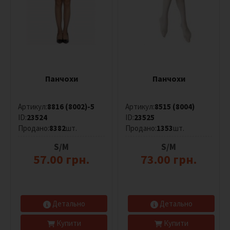
M/L
L/XL
Колір
Панчохи
Панчохи
Все
Білий
Артикул:
8816 (8002)-5
Артикул:
8515 (8004)
ID:
23524
ID:
23525
Червоний
Продано:
8382
шт.
Продано:
1353
шт.
Чорний
S/M
S/M
Сірий
57.00 грн.
73.00 грн.
Рожевий
Коричневий
Детально
Детально
Бежевий
Купити
Купити