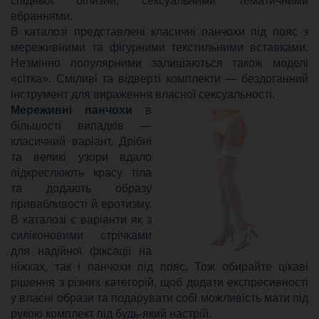
спідньої білизни, сексуальними тематичними
вбраннями.
В каталозі представлені класичні панчохи під пояс з
мереживними та фігурними текстильними вставками.
Незмінно популярними залишаються також моделі
«сітка». Сміливі та відверті комплекти — бездоганний
інструмент для вираження власної сексуальності.
Мереживні панчохи
в
більшості випадків —
класичний варіант. Дрібні
та великі узори вдало
підкреслюють красу тіла
та додають образу
привабливості й еротизму.
В каталозі є варіанти як з
силіконовими стрічками
для надійної фіксації на
ніжках, так і панчохи під пояс. Тож обирайте цікаві
рішення з різних категорій, щоб додати експресивності
у власні образи та подарувати собі можливість мати під
рукою комплект під будь-який настрій.