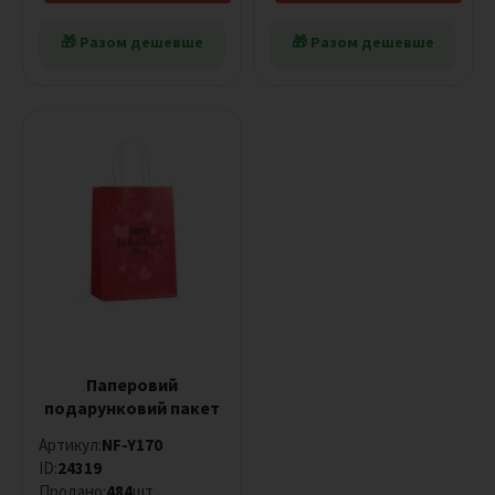
Фіолетовий
🎁 Разом дешевше
🎁 Разом дешевше
Червоний
Рожевий
Коричневий
Різнобарвний
Паперовий
подарунковий пакет
Артикул:
NF-Y170
ID:
24319
Продано:
484
шт.