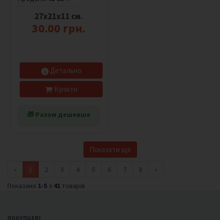
27х21х11 см.
30.00 грн.
Детально
Купити
🎁 Разом дешевше
Показати ще
«
1
2
3
4
5
6
7
8
»
Показано
1-5
з
41
товарів
ПОКУПЦЕВІ