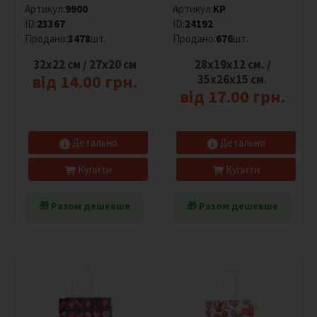
Артикул:
9900
Артикул:
KP
б
ID:
23367
ID:
24192
р
Продано:
3478
шт.
Продано:
676
шт.
и
к
32х22 см / 27х20 см
28х19х12 см. /
а
від 14.00 грн.
35х26х15 см.
н
від 17.00 грн.
т
и
Детально
Детально
Скинути
фільтр
Купити
Купити
🎁 Разом дешевше
🎁 Разом дешевше
Розмір
Все
27х20
см
32х22
см