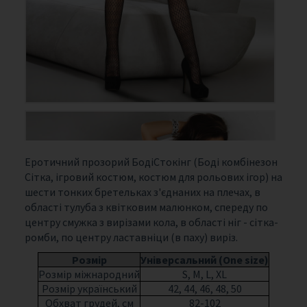
Еротичний прозорий БодіСтокінг (Боді комбінезон
Сітка, ігровий костюм, костюм для рольових ігор) на
шести тонких бретельках з'єднаних на плечах, в
області тулуба з квітковим малюнком, спереду по
центру смужка з вирізами кола, в області ніг - сітка-
ромби, по центру ластавніци (в паху) виріз.
Розмір
Універсальний (One size)
Розмір міжнародний
S, M, L, XL
Розмір український
42, 44, 46, 48, 50
Обхват грудей, см
82-102