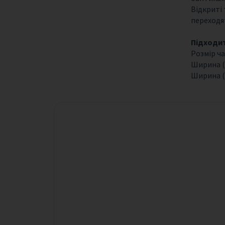
Відкриті
переходят
Підходить
Розмір ча
Ширина (н
Ширина (н