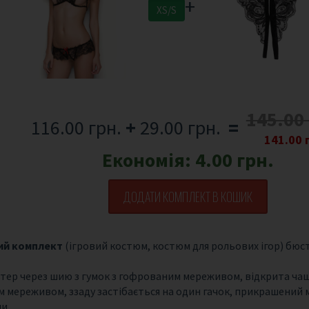
+
XS/S
145.00
116.00 грн.
+
29.00 грн.
=
141.00 
Економія:
4.00 грн.
ДОДАТИ КОМПЛЕКТ В КОШИК
ий комплект
(ігровий костюм, костюм для рольових ігор) бюст
тер через шию з гумок з гофрованим мереживом, відкрита ча
м мереживом, ззаду застібається на один гачок, прикрашений
и.