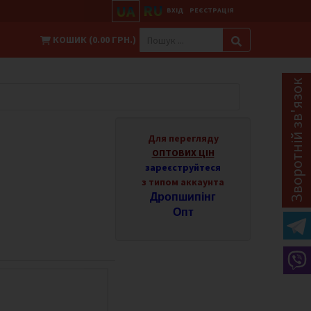
RU
UA
ВХІД
РЕЄСТРАЦІЯ
КОШИК (0.00 ГРН.)
Зворотній зв'язок
Для перегляду
ОПТОВИХ ЦІН
зареєструйтеся
з типом аккаунта
Дропшипінг
Опт