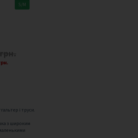
S/M
 грн.
грн.
гальтер і труси.
шка з широким
 маленькими