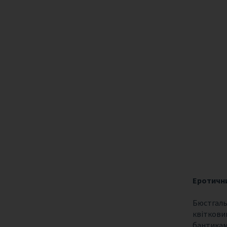
Еротичн
Бюстгаль
квіткови
бантикам