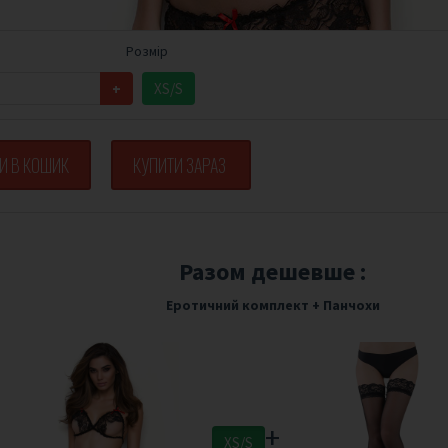
Розмір
+
XS/S
И В КОШИК
КУПИТИ ЗАРАЗ
Разом дешевше :
Еротичний комплект
+
Панчохи
+
XS/S