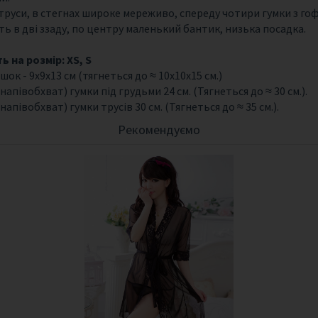
 труси, в стегнах широке мереживо, спереду чотири гумки з 
ь в дві ззаду, по центру маленький бантик, низька посадка.
 на розмір: XS, S
шок - 9х9х13 см (тягнеться до ≈ 10х10х15 см.)
апівобхват) гумки під грудьми 24 см. (Тягнеться до ≈ 30 см.).
апівобхват) гумки трусів 30 см. (Тягнеться до ≈ 35 см.).
Рекомендуємо