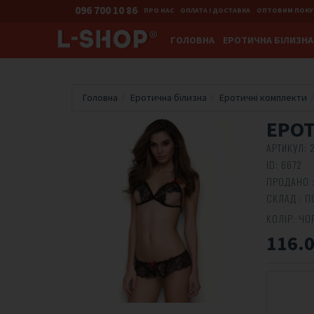
096 700 10 86
ПРО НАС
ОПЛАТА І ДОСТАВКА
ОПТОВИМ ПОК
ГОЛОВНА
ЕРОТИЧНА БІЛИЗНА
Головна
Еротична білизна
Еротичні комплекти
ЕРО
АРТИКУЛ:
ID:
6672
ПРОДАНО :
СКЛАД : П
КОЛІР:
ЧО
116.0