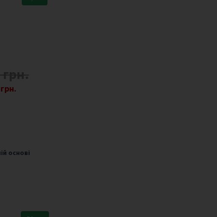
 грн.
 грн.
ій основі