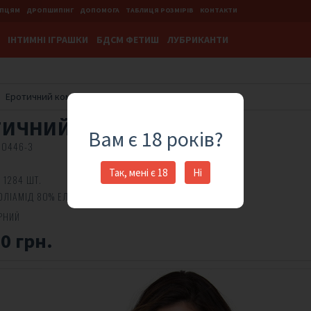
УПЦЯМ
ДРОПШИПІНГ
ДОПОМОГА
ТАБЛИЦЯ РОЗМІРІВ
КОНТАКТИ
IНТИМНІ ІГРАШКИ
БДСМ ФЕТИШ
ЛУБРИКАНТИ
Еротичний комплект 6672
ТИЧНИЙ КОМПЛЕКТ
Вам є 18 років?
20446-3
Так, мені є 18
Ні
 1284 ШТ.
ОЛІАМІД 80% ЕЛАСТАН 20%
РНИЙ
0 грн.