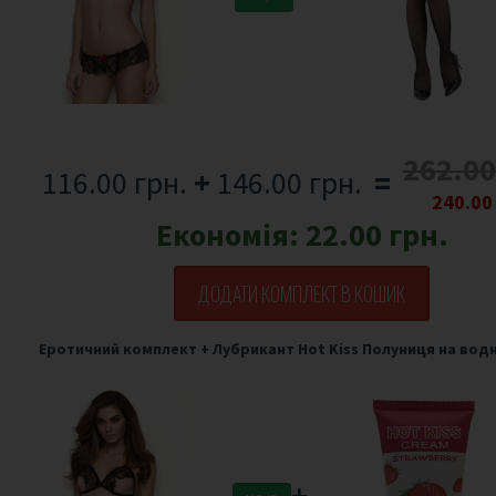
262.00
116.00 грн.
+
146.00 грн.
=
240.00
Економія:
22.00 грн.
ДОДАТИ КОМПЛЕКТ В КОШИК
Еротичний комплект
+
Лубрикант Hot Kiss Полуниця на водн
+