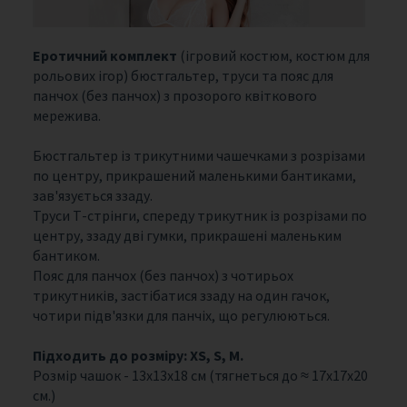
Еротичний комплект
(ігровий костюм, костюм для
рольових ігор) бюстгальтер, труси та пояс для
панчох (без панчох) з прозорого квіткового
мережива.
Бюстгальтер із трикутними чашечками з розрізами
по центру, прикрашений маленькими бантиками,
зав'язується ззаду.
Труси Т-стрінги, спереду трикутник із розрізами по
центру, ззаду дві гумки, прикрашені маленьким
бантиком.
Пояс для панчох (без панчох) з чотирьох
трикутників, застібатися ззаду на один гачок,
чотири підв'язки для панчіх, що регулюються.
Підходить до розміру: XS, S, M.
Розмір чашок - 13х13х18 см (тягнеться до ≈ 17х17х20
см.)