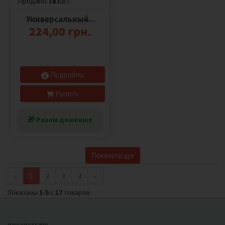
Продано:
787
шт.
Универсальный..
224,00 грн.
Подробно
Купить
🎁 Разом дешевше
Показати ще
«
1
2
3
4
»
Показаны
1-5
с
17
товаров