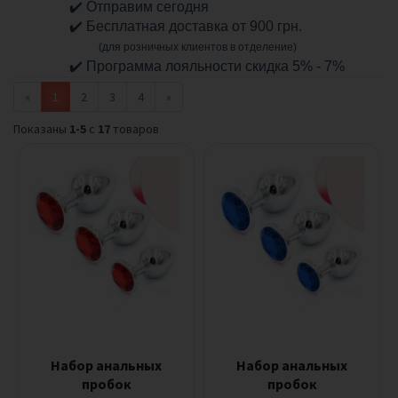
✔️
Отправим сегодня
и
✔️
Бесплатная доставка от 900 грн.
м
н
(для розничных клиентов в отделение)
ы
✔️
Программа лояльности скидка 5% - 7%
е
«
1
2
3
4
»
и
г
Показаны
1-5
с
17
товаров
р
у
ш
к
и
Б
Д
С
М
ф
е
т
и
Набор анальных
Набор анальных
ш
пробок
пробок