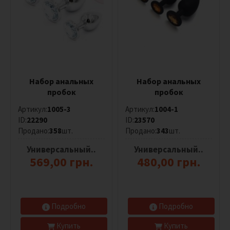
Универсальный..
Анальный
Цвет
Набор анальных
Набор анальных
Все
пробок
пробок
Оранжевый
Артикул:
1005-3
Артикул:
1004-1
ID:
22290
ID:
23570
Красный
Продано:
358
шт.
Продано:
343
шт.
Синий
Универсальный..
Универсальный..
Черный
569,00 грн.
480,00 грн.
Серый
Фиолетовый
Подробно
Подробно
Розовый
Купить
Купить
Коричневый