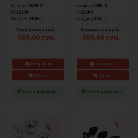
Артикул:
1005-1
Артикул:
1005-2
Л
у
ID:
22288
ID:
22289
б
Продано:
350
шт.
Продано:
183
шт.
р
Универсальный..
и
Универсальный..
к
569,00 грн.
569,00 грн.
а
н
т
ы
Подробно
Подробно
Купить
Купить
Сбросить
фильтр
🎁 Разом дешевше
🎁 Разом дешевше
Размер
Все
На
пульте