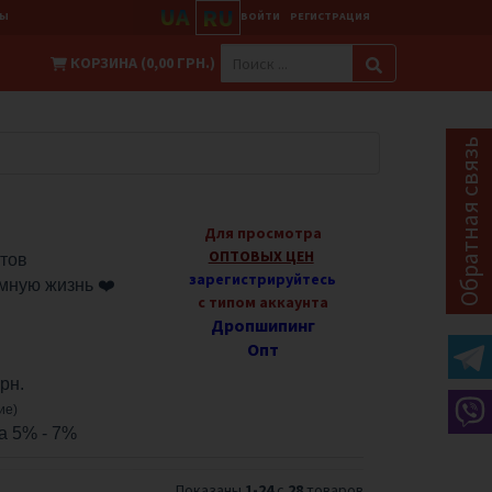
UA
RU
ТЫ
ВОЙТИ
РЕГИСТРАЦИЯ
КОРЗИНА (0,00 ГРН.)
Обратная связь
Для просмотра
ОПТОВЫХ ЦЕН
тов
зарегистрируйтесь
имную жизнь
❤️
с типом аккаунта
Дропшипинг
Опт
рн.
ие)
а 5% - 7%
Показаны
1-24
с
28
товаров