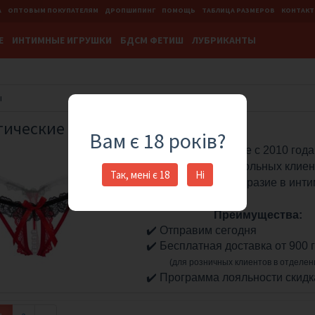
А
ОПТОВЫМ ПОКУПАТЕЛЯМ
ДРОПШИПИНГ
ПОМОЩЬ
ТАБЛИЦА РАЗМЕРОВ
КОНТАК
Е
ИНТИМНЫЕ ИГРУШКИ
БДСМ ФЕТИШ
ЛУБРИКАНТЫ
ы
тические трусы
Вам є 18 років?
На рынке с 2010 года
182035 довольных клиен
Так, мені є 18
Ні
❤️
Принесите разнообразие в инт
Преимущества:
✔️
Отправим сегодня
✔️
Бесплатная доставка от 900 г
(для розничных клиентов в отделен
✔️
Программа лояльности скидк