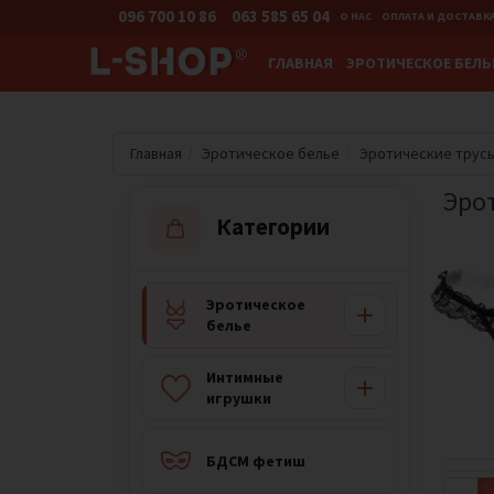
096 700 10 86
063 585 65 04
О НАС
ОПЛАТА И ДОСТАВК
ГЛАВНАЯ
ЭРОТИЧЕСКОЕ БЕЛЬ
Главная
Эротическое белье
Эротические трус
Эро
Категории
Эротическое
белье
Интимные
игрушки
БДСМ фетиш