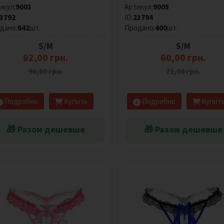
икул:
9003
Артикул:
9005
3792
ID:
23794
дано:
642
шт.
Продано:
400
шт.
S/M
S/M
82,00 грн.
60,00 грн.
96,00 грн.
71,00 грн.
Подробно
Купить
Подробно
Купит
🎁 Разом дешевше
🎁 Разом дешевше