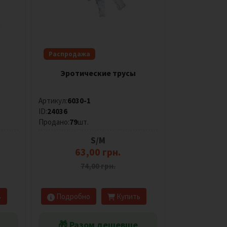
Распродажа
Эротические трусы
Артикул:
6030-1
ID:
24036
Продано:
79
шт.
S/M
63,00 грн.
74,00 грн.
ь
Подробно
Купить
🎁 Разом дешевше