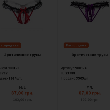
Распродажа
Распродажа
Эротические трусы
Эротические трусы
икул:
9001-3
Артикул:
9001-4
3787
ID:
23788
дано:
1984
шт.
Продано:
3505
шт.
M/L
M/L
87,00 грн.
87,00 грн.
102,00 грн.
102,00 грн.