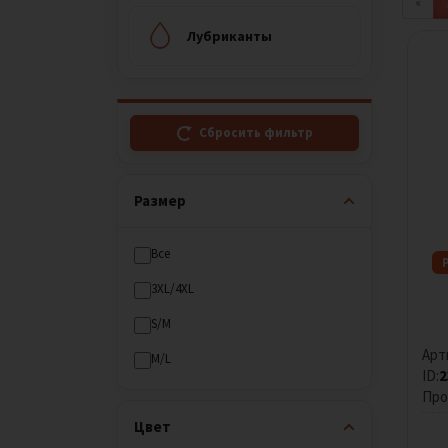
«
Лубриканты
Сбросить фильтр
Размер
Все
3XL/4XL
S/M
Арт
M/L
ID:
2
Про
Цвет