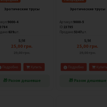
Эротические трусы
Эротические трусы
икул:
9000-4
Артикул:
9000-5
3784
ID:
23785
дано:
639
шт.
Продано:
5347
шт.
S/M
S/M
25,00 грн.
25,00 грн.
29,00 грн.
29,00 грн.
Подробно
Купить
Подробно
Купит
🎁 Разом дешевше
🎁 Разом дешевше