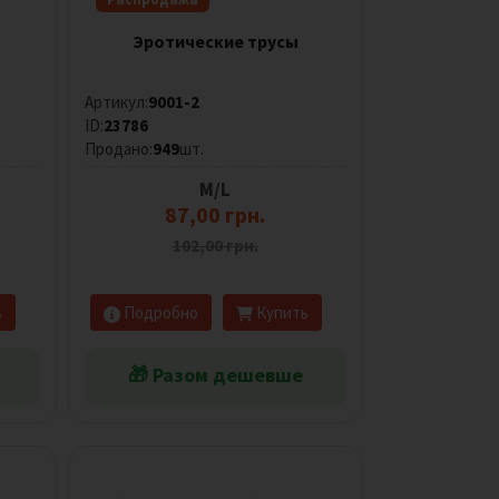
Эротические трусы
Артикул:
9001-2
ID:
23786
Продано:
949
шт.
M/L
87,00 грн.
102,00 грн.
ь
Подробно
Купить
🎁 Разом дешевше