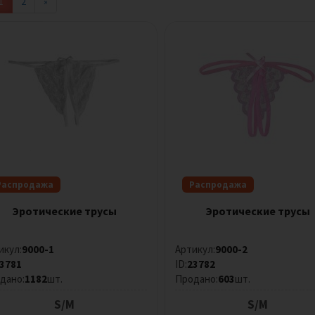
1
2
»
Распродажа
Распродажа
Эротические трусы
Эротические трусы
икул:
9000-1
Артикул:
9000-2
3781
ID:
23782
дано:
1182
шт.
Продано:
603
шт.
S/M
S/M