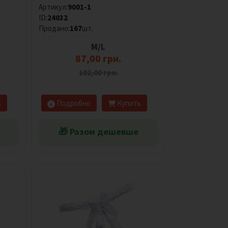
Артикул:
9001-1
ID:
24032
Продано:
167
шт.
M/L
87,00 грн.
102,00 грн.
ь
Подробно
Купить
🎁 Разом дешевше