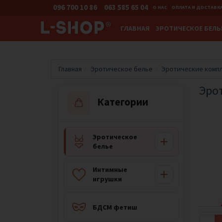
096 700 10 86
063 585 65 04
О НАС
ОПЛАТА И ДОСТАВК
ГЛАВНАЯ
ЭРОТИЧЕСКОЕ БЕЛЬ
Главная
Эротическое белье
Эротические комп
Эро
Категории
Эротическое
белье
Интимные
игрушки
БДСМ фетиш