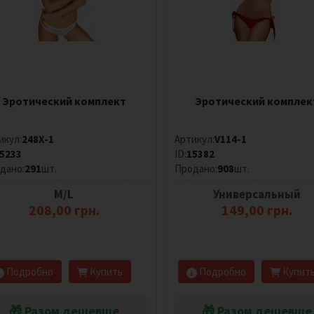
Эротический комплект
Эротический комплек
икул:
248X-1
Артикул:
V114-1
5233
ID:
15382
дано:
291
шт.
Продано:
908
шт.
M/L
Универсальный
208,00 грн.
149,00 грн.
Подробно
Купить
Подробно
Купит
🎁 Разом дешевше
🎁 Разом дешевше