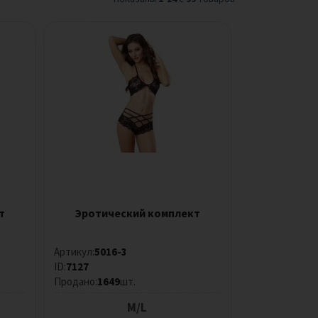
т
Эротический комплект
Артикул:
5016-3
ID:
7127
Продано:
1649
шт.
M/L