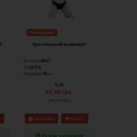
Распродажа
т
Эротический комплект
Артикул:
0827
ID:
18714
Продано:
78
шт.
S/M
90,00 грн.
145,00 грн.
ь
Подробно
Купить
🎁 Разом дешевше