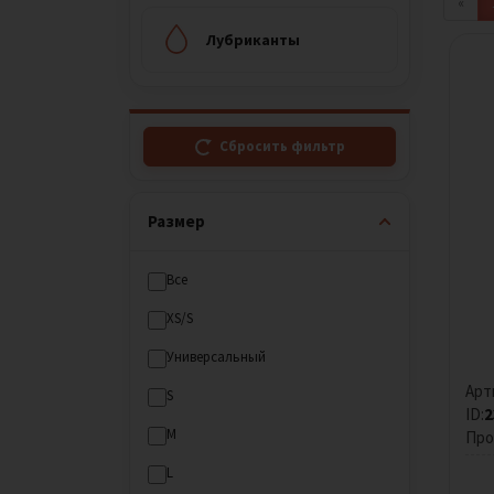
«
Лубриканты
Сбросить фильтр
Размер
Все
XS/S
Универсальный
Арт
S
ID:
2
M
Про
L