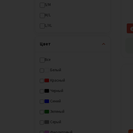
S/M
M/L
L/XL
Цвет
Все
Белый
Красный
Черный
Синий
Зеленый
Серый
Фиолетовый