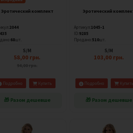
Эротический комплект
Эротический комплек
икул:
2044
Артикул:
1045-1
435
ID:
9285
дано:
68
шт.
Продано:
510
шт.
S/M
S/M
58,00 грн.
103,00 грн.
94,00 грн.
Подробно
Купить
Подробно
Купит
🎁 Разом дешевше
🎁 Разом дешевше