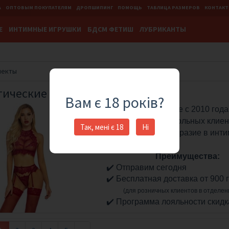
А
ОПТОВЫМ ПОКУПАТЕЛЯМ
ДРОПШИПИНГ
ПОМОЩЬ
ТАБЛИЦА РАЗМЕРОВ
КОНТАК
Е
ИНТИМНЫЕ ИГРУШКИ
БДСМ ФЕТИШ
ЛУБРИКАНТЫ
лекты
тические комплекты
Вам є 18 років?
На рынке с 2010 года
182096 довольных клиен
Так, мені є 18
Ні
❤️
Принесите разнообразие в инт
Преимущества:
✔️
Отправим сегодня
✔️
Бесплатная доставка от 900 г
(для розничных клиентов в отделен
✔️
Программа лояльности скидк