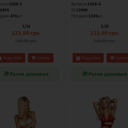
икул:
1026-3
Артикул:
1026-4
2939
ID:
12940
дано:
470
шт.
Продано:
1380
шт.
S/M
S/M
123,00 грн.
123,00 грн.
144,00 грн.
144,00 грн.
Подробно
Купить
Подробно
Купит
🎁 Разом дешевше
🎁 Разом дешевше