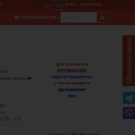
UA
RU
ТЫ
ВОЙТИ
РЕГИСТРАЦИЯ
КОРЗИНА (0,00 ГРН.)
Обратная связь
Для просмотра
ОПТОВЫХ ЦЕН
тов
зарегистрируйтесь
имную жизнь
❤️
с типом аккаунта
Дропшипинг
Опт
рн.
ие)
а 5% - 7%
Показаны
1-24
с
99
товаров