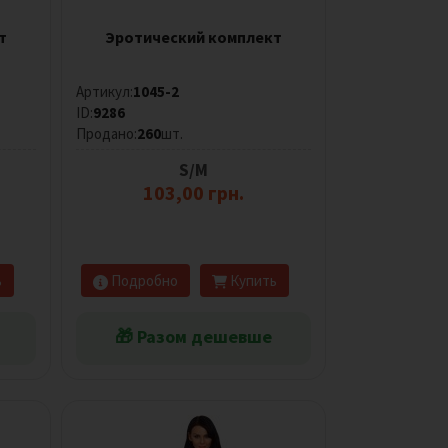
т
Эротический комплект
Артикул:
1045-2
ID:
9286
Продано:
260
шт.
S/M
103,00 грн.
ь
Подробно
Купить
🎁 Разом дешевше