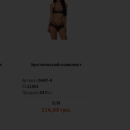
т
Эротический комплект
Артикул:
5047-4
ID:
11933
Продано:
557
шт.
S/M
116,00 грн.