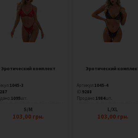
Эротический комплект
Эротический комплек
икул:
1045-3
Артикул:
1045-4
287
ID:
9288
дано:
1095
шт.
Продано:
1984
шт.
S/M
L/XL
103,00 грн.
103,00 грн.