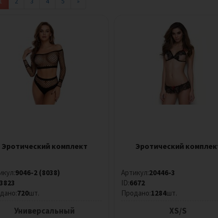
1
2
3
4
5
»
Эротический комплект
Эротический комплек
икул:
9046-2 (8038)
Артикул:
20446-3
3823
ID:
6672
дано:
720
шт.
Продано:
1284
шт.
Универсальный
XS/S