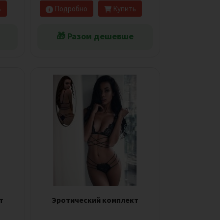
ь
Подробно
Купить
🎁 Разом дешевше
т
Эротический комплект