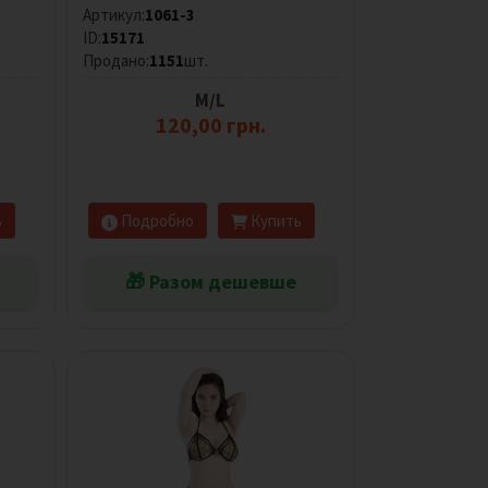
Артикул:
1061-3
ID:
15171
Продано:
1151
шт.
M/L
120,00 грн.
ь
Подробно
Купить
🎁 Разом дешевше