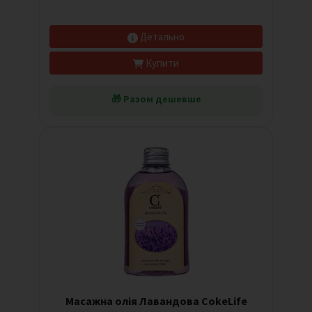
Детально
Купити
🎁 Разом дешевше
Масажна олія Лавандова CokeLife