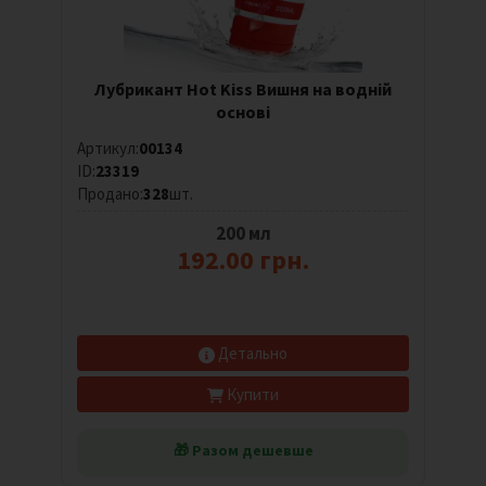
Лубрикант Hot Kiss Вишня на водній
основі
Артикул:
00134
ID:
23319
Продано:
328
шт.
200 мл
192.00 грн.
Детально
Купити
🎁 Разом дешевше