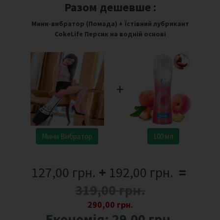
Разом дешевше :
Мини-вибратор (Помада)
+
Їстівний лубрикант
CokeLife Персик на водній основі
+
Мини Вибратор
100 мл
127,00 грн.
+
192,00 грн.
=
319,00 грн.
290,00 грн.
Економія:
29,00 грн.